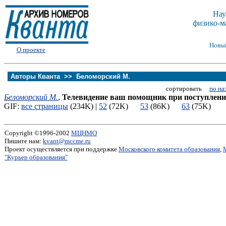
Нау
физико-м
Новы
О проекте
Авторы Кванта >>
Беломорский М.
сортировать
по на
Беломорский М.
,
Телевидение ваш помощник при поступлении
GIF:
все страницы
(234K) |
52
(72K)
53
(86K)
63
(75K)
Copyright ©1996-2002
МЦНМО
Пишите нам:
kvant@mccme.ru
Проект осуществляется при поддержке
Московского комитета образования
,
"Курьер образования"