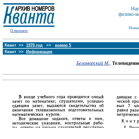
Нау
физико-м
Новы
О проекте
Квант >>
1970 год
>>
номер 5
Квант >>
Информация
Беломорский М.,
Телевидени