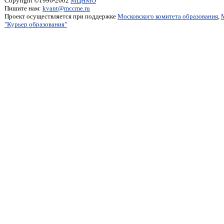
Copyright ©1996-2002
МЦНМО
Пишите нам:
kvant@mccme.ru
Проект осуществляется при поддержке
Московского комитета образования
,
"Курьер образования"