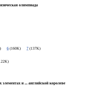
изическая олимпиада
9K)
6
(160K)
7
(137K)
122K)
 элементах и ... английской королеве