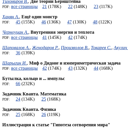
Тихомиров В.
,
Две теории Бернштейна
все страницы
21
(178K)
22
(148K)
23
(117K)
PDF:
Ханян А.
,
Ещё один монстр
45
(155K)
46
(136K)
47
(130K)
48
(122K)
PDF:
Черноуцан А.
,
Внутренняя энергия и теплота
все страницы
41
(145K)
42
(174K)
PDF:
Шаповалов А.
,
Женодаров Р.
,
Произволов В.
,
Токарев С.
,
Акулич
36
(139K)
PDF:
Шарыгин И.
,
Миф о Дидоне и изопериметрическая задача
все страницы
42
(174K)
43
(132K)
44
(168K)
PDF:
Бутылка, кольцо и ... импульс
66
(232K)
PDF:
Задачник Кванта. Математика
24
(134K)
25
(168K)
PDF:
Задачник Кванта. Физика
25
(168K)
26
(119K)
PDF:
Иллюстрация к статье "Гипотеза сотворения мира"