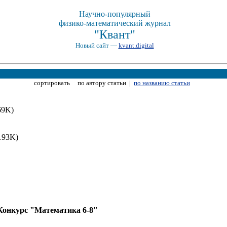
Научно-популярный
физико-математический журнал
"Квант"
Новый сайт —
kvant.digital
сортировать по автору статьи |
по названию статьи
169K)
193K)
Конкурс "Математика 6-8"