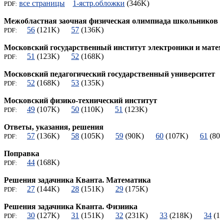
все страницы
1-ястр.обложки
(346K)
PDF:
Межобластная заочная физическая олимпиада школьников
56
(121K)
57
(136K)
PDF:
Московский государственный институт электроники и мат
51
(123K)
52
(168K)
PDF:
Московский педагогический государственный университет
52
(168K)
53
(135K)
PDF:
Московский физико-технический институт
49
(107K)
50
(110K)
51
(123K)
PDF:
Ответы, указания, решения
57
(136K)
58
(105K)
59
(90K)
60
(107K)
61
(
PDF:
Поправка
44
(168K)
PDF:
Решения задачника Кванта. Математика
27
(144K)
28
(151K)
29
(175K)
PDF:
Решения задачника Кванта. Физиика
30
(127K)
31
(151K)
32
(231K)
33
(218K)
34
(
PDF: