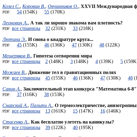
Козел С.
,
Коровин В.
,
Овчинников О.
,
XXVII Международная ф
54
(154K)
55
(170K)
PDF:
Леонович А.
,
А так ли хорошо знакома вам плотность?
все страницы
32
(231K)
33
(218K)
PDF:
Лютина Э.
,
И снова о квадратуре круга...
45
(155K)
46
(136K)
47
(130K)
48
(122K)
PDF:
Мещеряков В.
,
Гипотеза сотворения мира
все страницы
2
(148K)
3
(148K)
4
(139K)
5
(15
PDF:
Можаев В.
,
Движение тел в гравитационных полях
все страницы
45
(155K)
46
(136K)
47
(130K)
48
(
PDF:
Савин А.
,
Заключительный этап конкурса "Математика 6-8"
37
(116K)
38
(153K)
PDF:
Снарский А.
,
Пальти А.
,
О термоэлектричестве, анизотропных
все страницы
13
(161K)
15
(147K)
16
(146K)
PDF:
Стасенко А.
,
Как бесплатно улететь на каникулы?
все страницы
39
(122K)
40
(195K)
PDF: