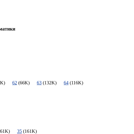
ематики
80K)
62
(66K)
63
(132K)
64
(116K)
161K)
35
(161K)