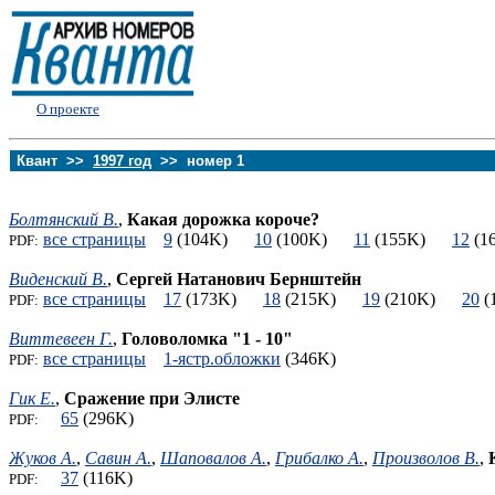
О проекте
Квант >>
1997 год
>> номер 1
Болтянский В.
,
Какая дорожка короче?
все страницы
9
(104K)
10
(100K)
11
(155K)
12
(
PDF:
Виденский В.
,
Сергей Натанович Бернштейн
все страницы
17
(173K)
18
(215K)
19
(210K)
20
(
PDF:
Виттевеен Г.
,
Головоломка "1 - 10"
все страницы
1-ястр.обложки
(346K)
PDF:
Гик Е.
,
Сражение при Элисте
65
(296K)
PDF:
Жуков А.
,
Савин А.
,
Шаповалов А.
,
Грибалко А.
,
Произволов В.
,
37
(116K)
PDF: