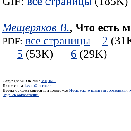
GIF:
все страницы
(185K) 
Мещеряков В.
,
Что есть 
все страницы
2
(3
PDF:
5
(53K)
6
(29K)
Copyright ©1996-2002
МЦНМО
Пишите нам:
kvant@mccme.ru
Проект осуществляется при поддержке
Московского комитета образования
,
"Курьер образования"