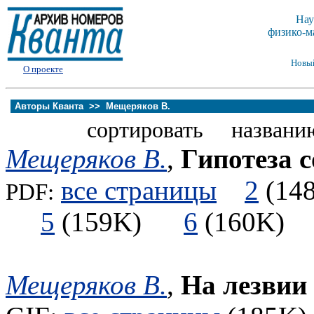
Нау
физико-м
Новы
О проекте
Авторы Кванта >>
Мещеряков В.
сортировать названи
Мещеряков В.
,
Гипотеза 
все страницы
2
(1
PDF:
5
(159K)
6
(160K
Мещеряков В.
,
На лезвии 