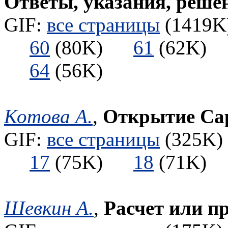
Ответы, указания, реше
GIF:
все страницы
(1419K)
60
(80K)
61
(62K
64
(56K)
Котова А.
,
Открытие Са
GIF:
все страницы
(325K) 
17
(75K)
18
(71K
Шевкин А.
,
Расчет или п