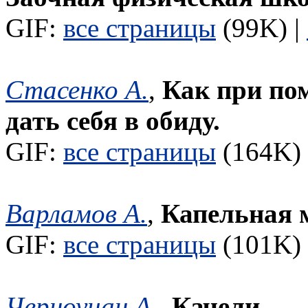
GIF:
все страницы
(99K) |
Стасенко А.
,
Как при по
дать себя в обиду.
GIF:
все страницы
(164K) 
Варламов А.
,
Капельная 
GIF:
все страницы
(101K) 
Черноуцан А.
,
Качели.