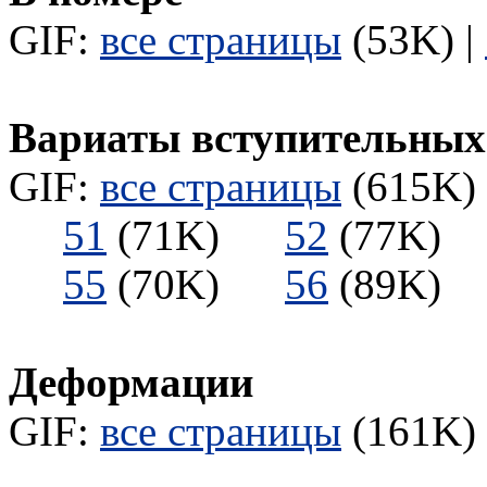
GIF:
все страницы
(53K) |
Вариаты вступительных
GIF:
все страницы
(615K) 
51
(71K)
52
(77K
55
(70K)
56
(89K
Деформации
GIF:
все страницы
(161K) 