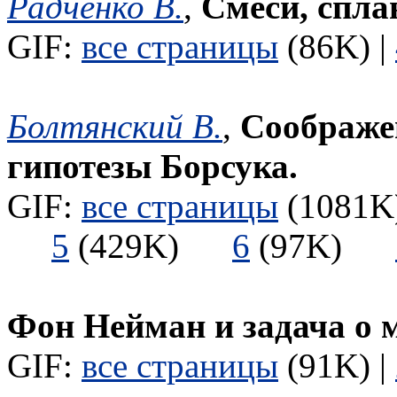
Радченко В.
,
Смеси, спла
GIF:
все страницы
(86K) |
Болтянский В.
,
Соображе
гипотезы Борсука.
GIF:
все страницы
(1081K)
5
(429K)
6
(97K)
Фон Нейман и задача о 
GIF:
все страницы
(91K) |