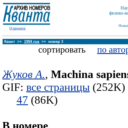
Нау
физико-м
Новы
О проекте
Квант >>
1994 год
>> номер 3
сортировать
по авто
Жуков А.
,
Machina sapien
GIF:
все страницы
(252K) 
47
(86K)
В номере