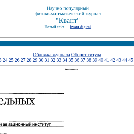
Научно-популярный
физико-математический журнал
"Квант"
Новый сайт —
kvant.digital
Обложка журнала
Оборот титула
3
24
25
26
27
28
29
30
31
32
33
34
35
36
37
38
39
40
41
42
43
44
45