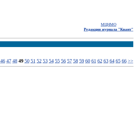
МЦНМО
Редакция журнала "Квант"
46
47
48
49
50
51
52
53
54
55
56
57
58
59
60
61
62
63
64
65
66
>>