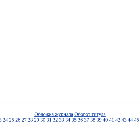
Обложка журнала
Оборот титула
3
24
25
26
27
28
29
30
31
32
33
34
35
36
37
38
39
40
41
42
43
44
45