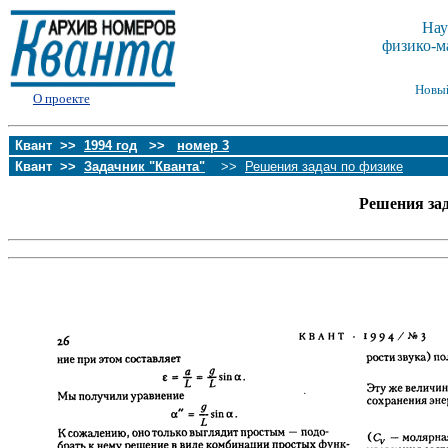
Нау
физико-м
Новы
О проекте
Квант >>
1994 год
>>
номер 3
Квант >>
Задачник "Кванта"
>>
Решения задач по физике
Решения за