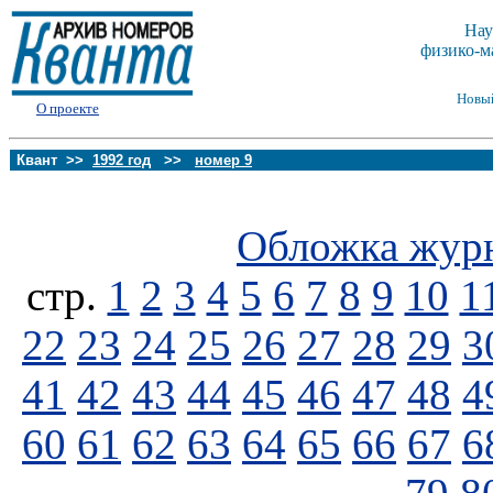
Нау
физико-м
Новы
О проекте
Квант >>
1992 год
>>
номер 9
Обложка жур
стp.
1
2
3
4
5
6
7
8
9
10
1
22
23
24
25
26
27
28
29
3
41
42
43
44
45
46
47
48
4
60
61
62
63
64
65
66
67
6