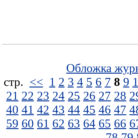
Обложка жур
стp.
<<
1
2
3
4
5
6
7
8
9
21
22
23
24
25
26
27
28
2
40
41
42
43
44
45
46
47
4
59
60
61
62
63
64
65
66
6
78
79