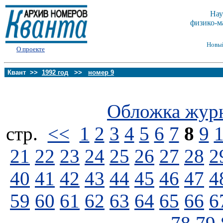
Нау
физико-м
Новы
О проекте
Квант >>
1992 год
>>
номер 9
Обложка жур
стp.
<<
1
2
3
4
5
6
7
8
9
21
22
23
24
25
26
27
28
2
40
41
42
43
44
45
46
47
4
59
60
61
62
63
64
65
66
6