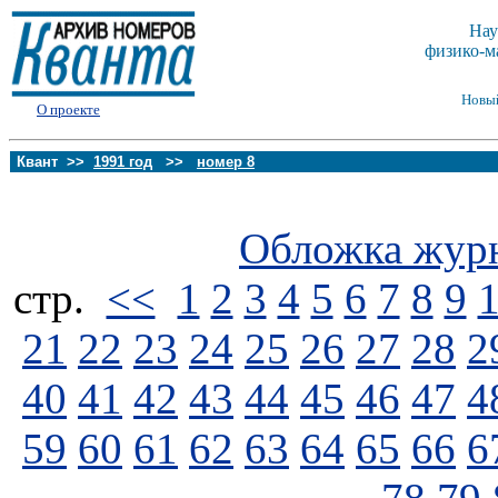
Нау
физико-м
Новы
О проекте
Квант >>
1991 год
>>
номер 8
Обложка жур
стp.
<<
1
2
3
4
5
6
7
8
9
21
22
23
24
25
26
27
28
2
40
41
42
43
44
45
46
47
4
59
60
61
62
63
64
65
66
6