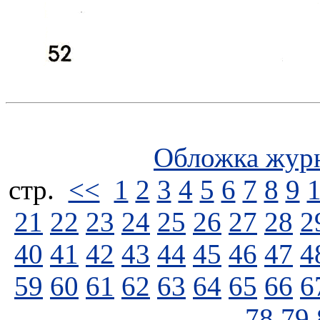
Обложка жур
стp.
<<
1
2
3
4
5
6
7
8
9
21
22
23
24
25
26
27
28
2
40
41
42
43
44
45
46
47
4
59
60
61
62
63
64
65
66
6
78
79