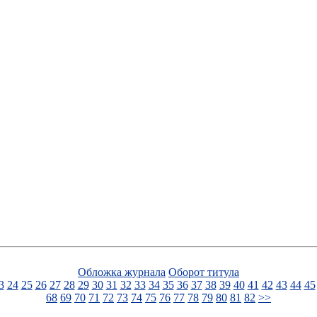
Обложка журнала
Оборот титула
3
24
25
26
27
28
29
30
31
32
33
34
35
36
37
38
39
40
41
42
43
44
45
68
69
70
71
72
73
74
75
76
77
78
79
80
81
82
>>