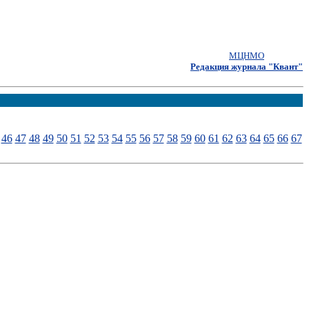
МЦНМО
Редакция журнала "Квант"
46
47
48
49
50
51
52
53
54
55
56
57
58
59
60
61
62
63
64
65
66
67