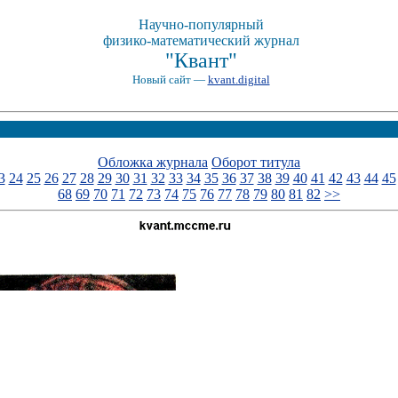
Научно-популярный
физико-математический журнал
"Квант"
Новый сайт —
kvant.digital
Обложка журнала
Оборот титула
3
24
25
26
27
28
29
30
31
32
33
34
35
36
37
38
39
40
41
42
43
44
45
68
69
70
71
72
73
74
75
76
77
78
79
80
81
82
>>