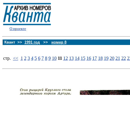
О проекте
Квант >>
1991 год
>>
номер 8
стp.
<<
1
2
3
4
5
6
7
8
9
10
11
12
13
14
15
16
17
18
19
20
21
22
2