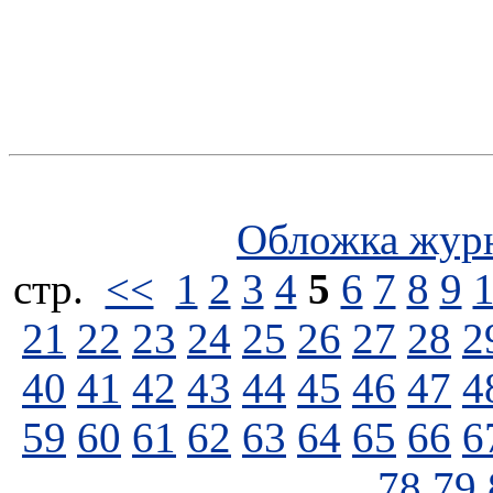
Обложка жур
стp.
<<
1
2
3
4
5
6
7
8
9
21
22
23
24
25
26
27
28
2
40
41
42
43
44
45
46
47
4
59
60
61
62
63
64
65
66
6
78
79