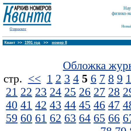
Нау
физико-м
Новы
О проекте
Квант >>
1991 год
>>
номер 8
Обложка жур
стp.
<<
1
2
3
4
5
6
7
8
9
21
22
23
24
25
26
27
28
2
40
41
42
43
44
45
46
47
4
59
60
61
62
63
64
65
66
6