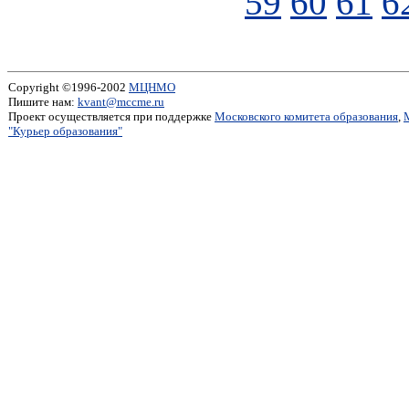
59
60
61
6
Copyright ©1996-2002
МЦНМО
Пишите нам:
kvant@mccme.ru
Проект осуществляется при поддержке
Московского комитета образования
,
"Курьер образования"