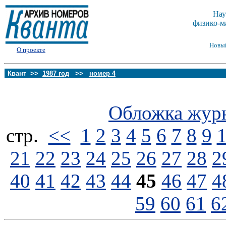
Нау
физико-м
Новы
О проекте
Квант >>
1987 год
>>
номер 4
Обложка жур
стp.
<<
1
2
3
4
5
6
7
8
9
21
22
23
24
25
26
27
28
2
40
41
42
43
44
45
46
47
4
59
60
61
6