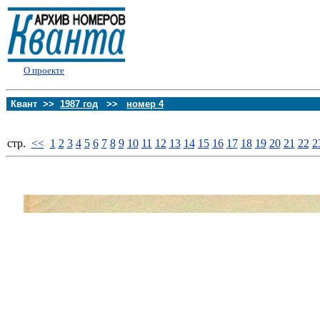
О проекте
Квант >>
1987 год
>>
номер 4
стp.
<<
1
2
3
4
5
6
7
8
9
10
11
12
13
14
15
16
17
18
19
20
21
22
2