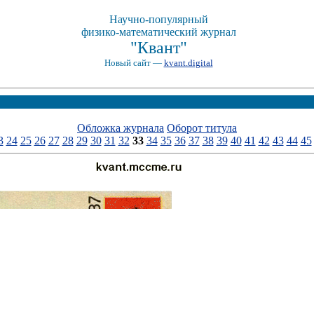
Научно-популярный
физико-математический журнал
"Квант"
Новый сайт —
kvant.digital
Обложка журнала
Оборот титула
3
24
25
26
27
28
29
30
31
32
33
34
35
36
37
38
39
40
41
42
43
44
45