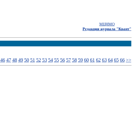
МЦНМО
Редакция журнала "Квант"
46
47
48
49
50
51
52
53
54
55
56
57
58
59
60
61
62
63
64
65
66
>>