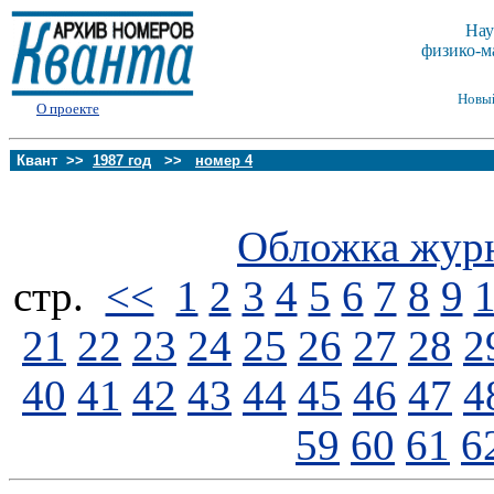
Нау
физико-м
Новы
О проекте
Квант >>
1987 год
>>
номер 4
Обложка жур
стp.
<<
1
2
3
4
5
6
7
8
9
21
22
23
24
25
26
27
28
2
40
41
42
43
44
45
46
47
4
59
60
61
6