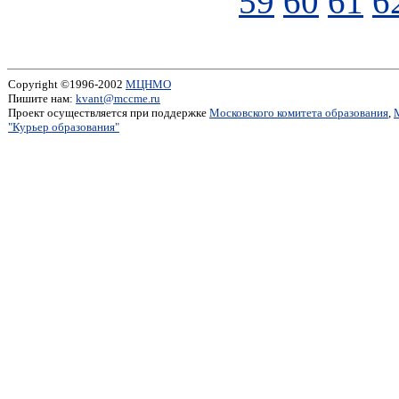
59
60
61
6
Copyright ©1996-2002
МЦНМО
Пишите нам:
kvant@mccme.ru
Проект осуществляется при поддержке
Московского комитета образования
,
"Курьер образования"