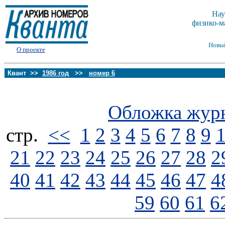
Нау
физико-м
Новы
О проекте
Квант >>
1986 год
>>
номер 6
Обложка жур
стp.
<<
1
2
3
4
5
6
7
8
9
21
22
23
24
25
26
27
28
2
40
41
42
43
44
45
46
47
4
59
60
61
6