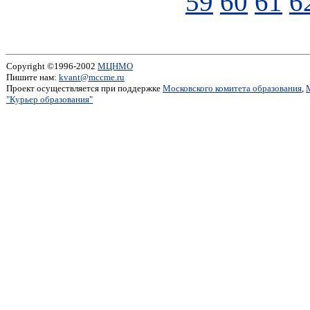
59
60
61
6
Copyright ©1996-2002
МЦНМО
Пишите нам:
kvant@mccme.ru
Проект осуществляется при поддержке
Московского комитета образования
,
"Курьер образования"