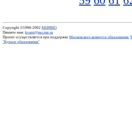
59
60
61
6
Copyright ©1996-2002
МЦНМО
Пишите нам:
kvant@mccme.ru
Проект осуществляется при поддержке
Московского комитета образования
,
"Курьер образования"