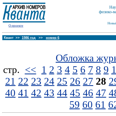
Нау
физико-м
Новы
О проекте
Квант >>
1986 год
>>
номер 6
Обложка жур
стp.
<<
1
2
3
4
5
6
7
8
9
21
22
23
24
25
26
27
28
2
40
41
42
43
44
45
46
47
4
59
60
61
6