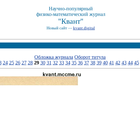
Научно-популярный
физико-математический журнал
"Квант"
Новый сайт —
kvant.digital
Обложка журнала
Оборот титула
3
24
25
26
27
28
29
30
31
32
33
34
35
36
37
38
39
40
41
42
43
44
45