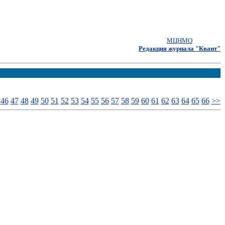
МЦНМО
Редакция журнала "Квант"
46
47
48
49
50
51
52
53
54
55
56
57
58
59
60
61
62
63
64
65
66
>>