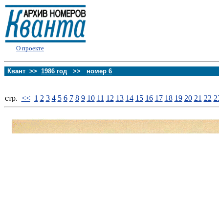
О проекте
Квант >>
1986 год
>>
номер 6
стp.
<<
1
2
3
4
5
6
7
8
9
10
11
12
13
14
15
16
17
18
19
20
21
22
2