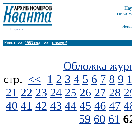
Нау
физико-м
Новы
О проекте
Квант >>
1983 год
>>
номер 5
Обложка жур
стp.
<<
1
2
3
4
5
6
7
8
9
21
22
23
24
25
26
27
28
2
40
41
42
43
44
45
46
47
4
59
60
61
6