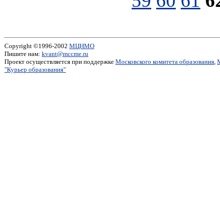
59
60
61
6
Copyright ©1996-2002
МЦНМО
Пишите нам:
kvant@mccme.ru
Проект осуществляется при поддержке
Московского комитета образования
,
"Курьер образования"