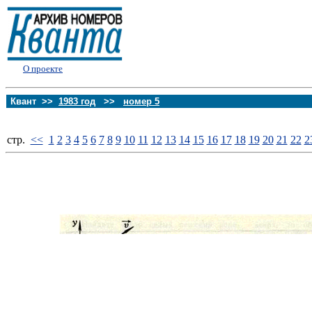
О проекте
Квант >>
1983 год
>>
номер 5
стp.
<<
1
2
3
4
5
6
7
8
9
10
11
12
13
14
15
16
17
18
19
20
21
22
2