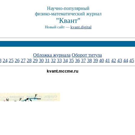
Научно-популярный
физико-математический журнал
"Квант"
Новый сайт —
kvant.digital
Обложка журнала
Оборот титула
3
24
25
26
27
28
29
30
31
32
33
34
35
36
37
38
39
40
41
42
43
44
45