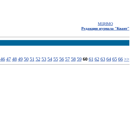
МЦНМО
Редакция журнала "Квант"
46
47
48
49
50
51
52
53
54
55
56
57
58
59
60
61
62
63
64
65
66
>>