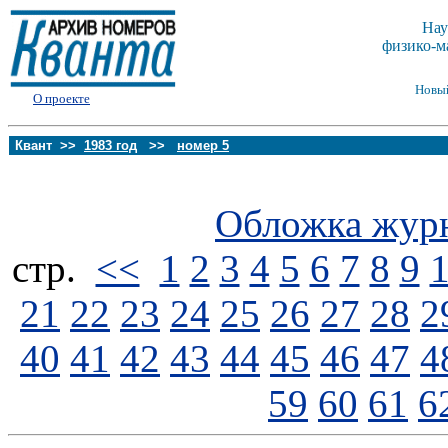
Нау
физико-м
Новы
О проекте
Квант >>
1983 год
>>
номер 5
Обложка жур
стp.
<<
1
2
3
4
5
6
7
8
9
21
22
23
24
25
26
27
28
2
40
41
42
43
44
45
46
47
4
59
60
61
6