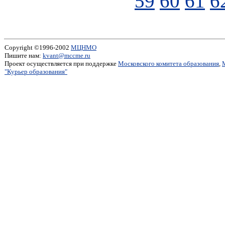
59
60
61
6
Copyright ©1996-2002
МЦНМО
Пишите нам:
kvant@mccme.ru
Проект осуществляется при поддержке
Московского комитета образования
,
"Курьер образования"