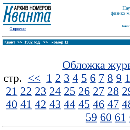
Нау
физико-м
Новы
О проекте
Квант >>
1982 год
>>
номер 11
Обложка жур
стp.
<<
1
2
3
4
5
6
7
8
9
21
22
23
24
25
26
27
28
2
40
41
42
43
44
45
46
47
4
59
60
61