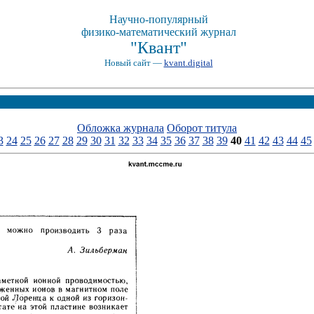
Научно-популярный
физико-математический журнал
"Квант"
Новый сайт —
kvant.digital
Обложка журнала
Оборот титула
3
24
25
26
27
28
29
30
31
32
33
34
35
36
37
38
39
40
41
42
43
44
45