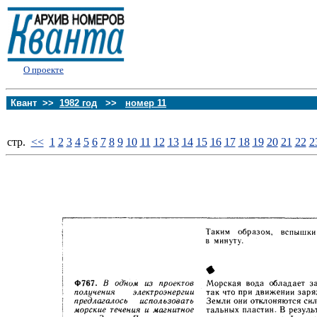
О проекте
Квант >>
1982 год
>>
номер 11
стp.
<<
1
2
3
4
5
6
7
8
9
10
11
12
13
14
15
16
17
18
19
20
21
22
2