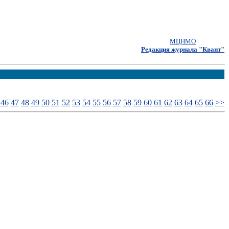
МЦНМО
Редакция журнала "Квант"
46
47
48
49
50
51
52
53
54
55
56
57
58
59
60
61
62
63
64
65
66
>>