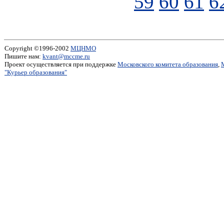
59
60
61
6
Copyright ©1996-2002
МЦНМО
Пишите нам:
kvant@mccme.ru
Проект осуществляется при поддержке
Московского комитета образования
,
"Курьер образования"