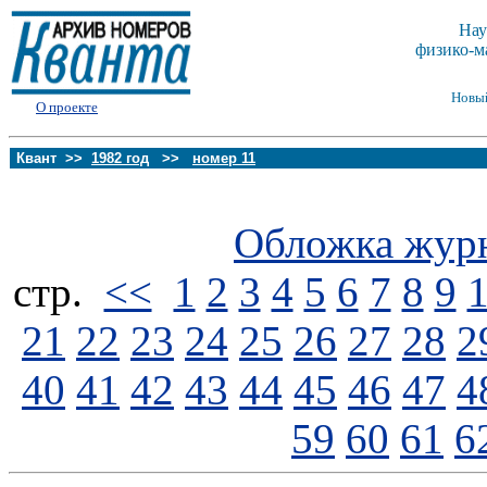
Нау
физико-м
Новы
О проекте
Квант >>
1982 год
>>
номер 11
Обложка жур
стp.
<<
1
2
3
4
5
6
7
8
9
21
22
23
24
25
26
27
28
2
40
41
42
43
44
45
46
47
4
59
60
61
6