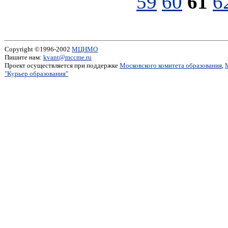
59
60
61
6
Copyright ©1996-2002
МЦНМО
Пишите нам:
kvant@mccme.ru
Проект осуществляется при поддержке
Московского комитета образования
,
"Курьер образования"