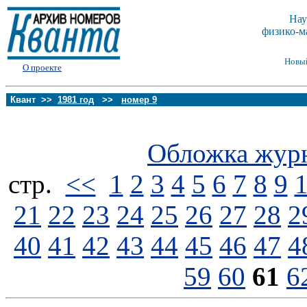
Нау
физико-м
Новы
О проекте
Квант >>
1981 год
>>
номер 9
Обложка жур
стp.
<<
1
2
3
4
5
6
7
8
9
21
22
23
24
25
26
27
28
2
40
41
42
43
44
45
46
47
4
59
60
61
6