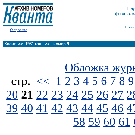
Нау
физико-м
Новы
О проекте
Квант >>
1981 год
>>
номер 9
Обложка жур
стp.
<<
1
2
3
4
5
6
7
8
9
20
21
22
23
24
25
26
27
2
39
40
41
42
43
44
45
46
4
58
59
60
61