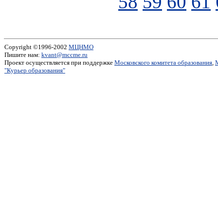
58
59
60
61
Copyright ©1996-2002
МЦНМО
Пишите нам:
kvant@mccme.ru
Проект осуществляется при поддержке
Московского комитета образования
,
"Курьер образования"