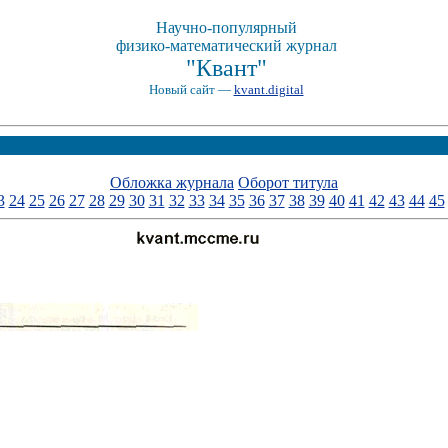
Научно-популярный
физико-математический журнал
"Квант"
Новый сайт —
kvant.digital
Обложка журнала
Оборот титула
3
24
25
26
27
28
29
30
31
32
33
34
35
36
37
38
39
40
41
42
43
44
45