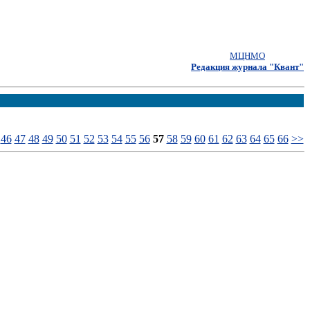
МЦНМО
Редакция журнала "Квант"
46
47
48
49
50
51
52
53
54
55
56
57
58
59
60
61
62
63
64
65
66
>>