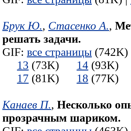
Брук Ю.
,
Стасенко А.
,
Ме
решать задачи.
GIF:
все страницы
(742K) 
13
(73K)
14
(93K
17
(81K)
18
(77K
Канаев П.
,
Несколько оп
прозрачным шариком.
GIF:
все страницы
(463K) 