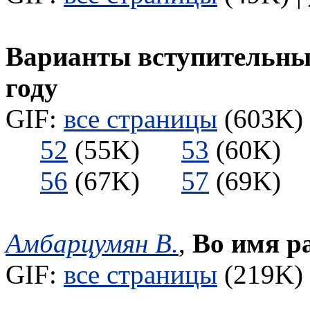
Варианты вступительных
году
GIF:
все страницы
(603K) 
52
(55K)
53
(60K
56
(67K)
57
(69K
Амбарцумян В.
,
Во имя р
GIF:
все страницы
(219K) 