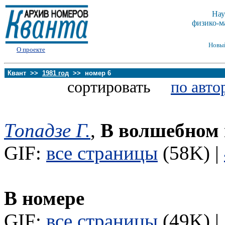
Нау
физико-м
Новы
О проекте
Квант >>
1981 год
>> номер 6
сортировать
по авто
Топадзе Г.
,
В волшебном 
GIF:
все страницы
(58K) |
В номере
GIF:
все страницы
(49K) |