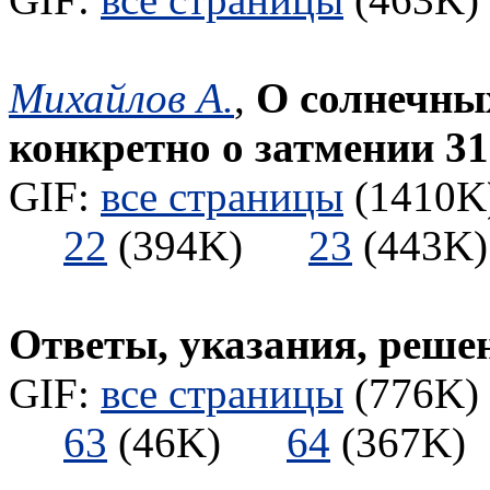
Михайлов А.
,
О солнечны
конкретно о затмении 31
GIF:
все страницы
(1410K)
22
(394K)
23
(443
Ответы, указания, реше
GIF:
все страницы
(776K) 
63
(46K)
64
(367