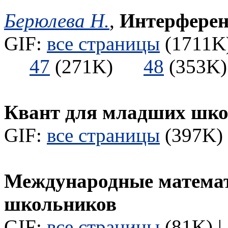
Берюлева Н.
,
Интерферен
GIF:
все страницы
(1711K)
47
(271K)
48
(353
Квант для младших шк
GIF:
все страницы
(397K) 
Международные математ
школьников
GIF:
все страницы
(81K) |