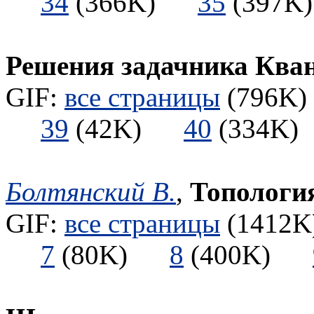
34
(366K)
35
(397
Решения задачника Ква
GIF:
все страницы
(796K) 
39
(42K)
40
(334
Болтянский В.
,
Топологи
GIF:
все страницы
(1412K)
7
(80K)
8
(400K)