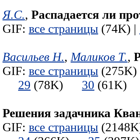
Я.С.
,
Распадается ли про
GIF:
все страницы
(74K) |
Васильев Н.
,
Маликов Т.
,
Р
GIF:
все страницы
(275K) 
29
(78K)
30
(61K
Решения задачника Ква
GIF:
все страницы
(2148K)