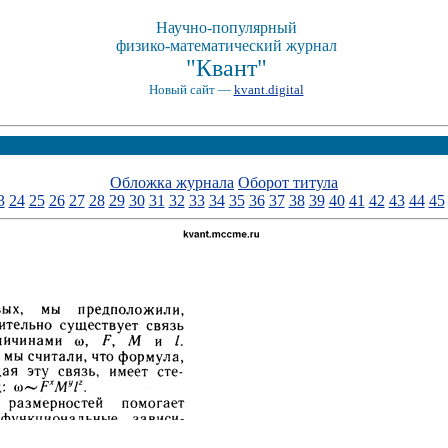
Научно-популярный
физико-математический журнал
"Квант"
Новый сайт —
kvant.digital
Обложка журнала
Оборот титула
3
24
25
26
27
28
29
30
31
32
33
34
35
36
37
38
39
40
41
42
43
44
45