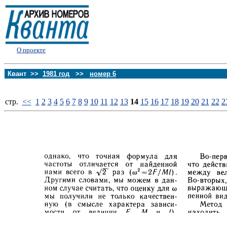
О проекте
Квант >>
1981 год
>>
номер 6
стp.
<<
1
2
3
4
5
6
7
8
9
10
11
12
13
14
15
16
17
18
19
20
21
22
2