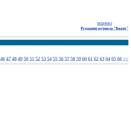
МЦНМО
Редакция журнала "Квант"
46
47
48
49
50
51
52
53
54
55
56
57
58
59
60
61
62
63
64
65
66
>>