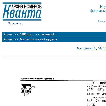
Нау
физико-м
Новы
О проекте
Квант >>
1981 год
>>
номер 6
Квант >>
Математический кружок
Васильев Н.,
Малик