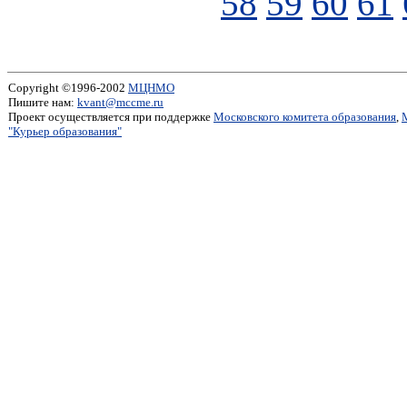
58
59
60
61
Copyright ©1996-2002
МЦНМО
Пишите нам:
kvant@mccme.ru
Проект осуществляется при поддержке
Московского комитета образования
,
"Курьер образования"