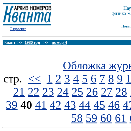
Нау
физико-м
Новы
О проекте
Квант >>
1980 год
>>
номер 4
Обложка жур
стp.
<<
1
2
3
4
5
6
7
8
9
21
22
23
24
25
26
27
28
39
40
41
42
43
44
45
46
4
58
59
60
61