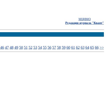
МЦНМО
Редакция журнала "Квант"
46
47
48
49
50
51
52
53
54
55
56
57
58
59
60
61
62
63
64
65
66
>>