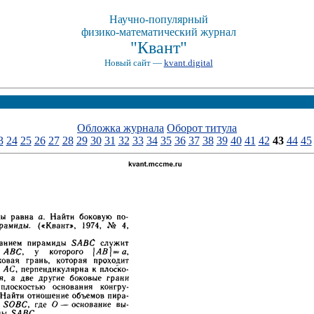
Научно-популярный
физико-математический журнал
"Квант"
Новый сайт —
kvant.digital
Обложка журнала
Оборот титула
3
24
25
26
27
28
29
30
31
32
33
34
35
36
37
38
39
40
41
42
43
44
45