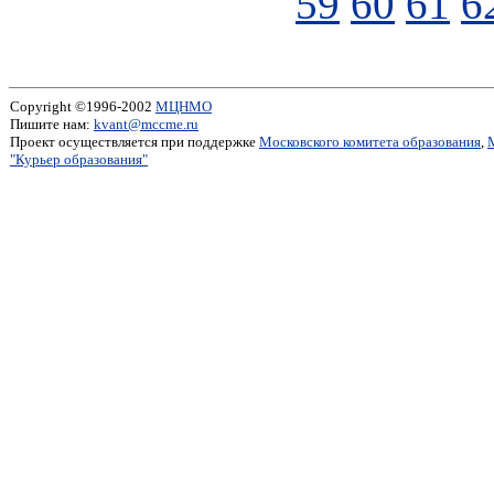
59
60
61
6
Copyright ©1996-2002
МЦНМО
Пишите нам:
kvant@mccme.ru
Проект осуществляется при поддержке
Московского комитета образования
,
"Курьер образования"