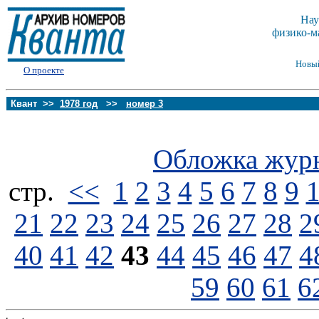
Нау
физико-м
Новы
О проекте
Квант >>
1978 год
>>
номер 3
Обложка жур
стp.
<<
1
2
3
4
5
6
7
8
9
21
22
23
24
25
26
27
28
2
40
41
42
43
44
45
46
47
4
59
60
61
6