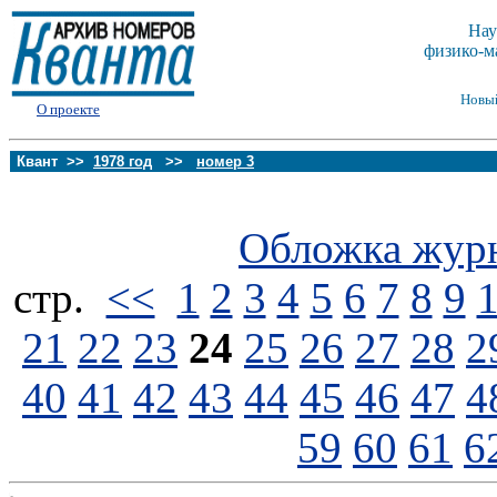
Нау
физико-м
Новы
О проекте
Квант >>
1978 год
>>
номер 3
Обложка жур
стp.
<<
1
2
3
4
5
6
7
8
9
21
22
23
24
25
26
27
28
2
40
41
42
43
44
45
46
47
4
59
60
61
6