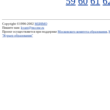
59
60
61
6
Copyright ©1996-2002
МЦНМО
Пишите нам:
kvant@mccme.ru
Проект осуществляется при поддержке
Московского комитета образования
,
"Курьер образования"