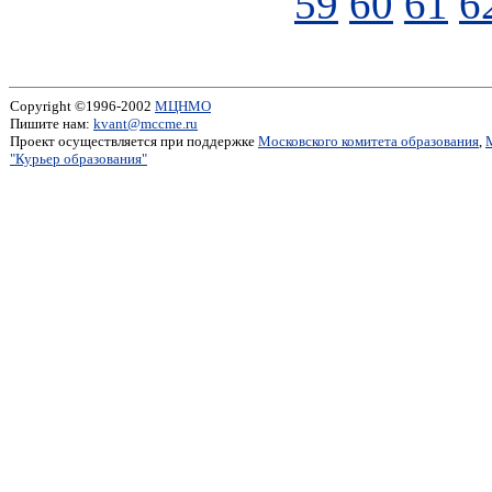
59
60
61
6
Copyright ©1996-2002
МЦНМО
Пишите нам:
kvant@mccme.ru
Проект осуществляется при поддержке
Московского комитета образования
,
"Курьер образования"