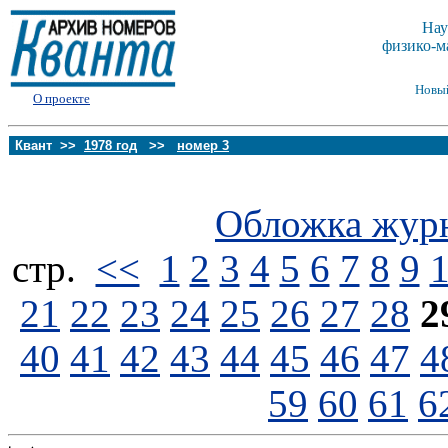
Нау
физико-м
Новы
О проекте
Квант >>
1978 год
>>
номер 3
Обложка жур
стp.
<<
1
2
3
4
5
6
7
8
9
21
22
23
24
25
26
27
28
2
40
41
42
43
44
45
46
47
4
59
60
61
6