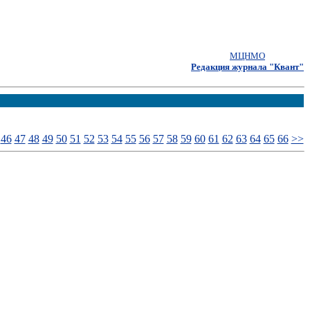
МЦНМО
Редакция журнала "Квант"
46
47
48
49
50
51
52
53
54
55
56
57
58
59
60
61
62
63
64
65
66
>>