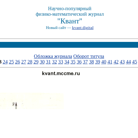
Научно-популярный
физико-математический журнал
"Квант"
Новый сайт —
kvant.digital
Обложка журнала
Оборот титула
3
24
25
26
27
28
29
30
31
32
33
34
35
36
37
38
39
40
41
42
43
44
45