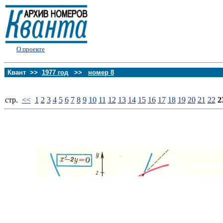
О проекте
Квант >>
1977 год
>>
номер 8
стp.
<<
1
2
3
4
5
6
7
8
9
10
11
12
13
14
15
16
17
18
19
20
21
22
2