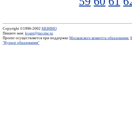
59
60
61
6
Copyright ©1996-2002
МЦНМО
Пишите нам:
kvant@mccme.ru
Проект осуществляется при поддержке
Московского комитета образования
,
"Курьер образования"