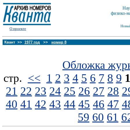
Нау
физико-м
Новы
О проекте
Квант >>
1977 год
>>
номер 8
Обложка жур
стp.
<<
1
2
3
4
5
6
7
8
9
21
22
23
24
25
26
27
28
2
40
41
42
43
44
45
46
47
4
59
60
61
6