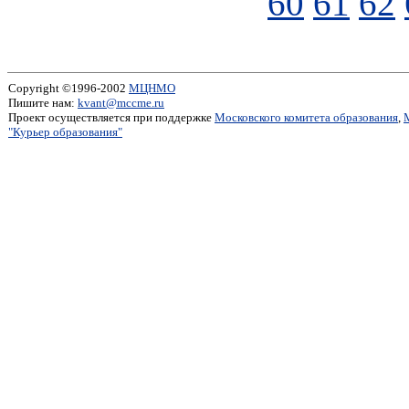
60
61
62
Copyright ©1996-2002
МЦНМО
Пишите нам:
kvant@mccme.ru
Проект осуществляется при поддержке
Московского комитета образования
,
"Курьер образования"