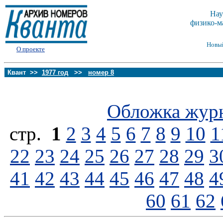
Нау
физико-м
Новы
О проекте
Квант >>
1977 год
>>
номер 8
Обложка жур
стp.
1
2
3
4
5
6
7
8
9
10
1
22
23
24
25
26
27
28
29
3
41
42
43
44
45
46
47
48
4
60
61
62