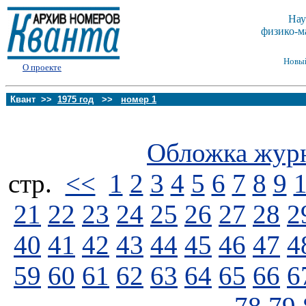
Нау
физико-м
Новы
О проекте
Квант >>
1975 год
>>
номер 1
Обложка жур
стp.
<<
1
2
3
4
5
6
7
8
9
21
22
23
24
25
26
27
28
2
40
41
42
43
44
45
46
47
4
59
60
61
62
63
64
65
66
6