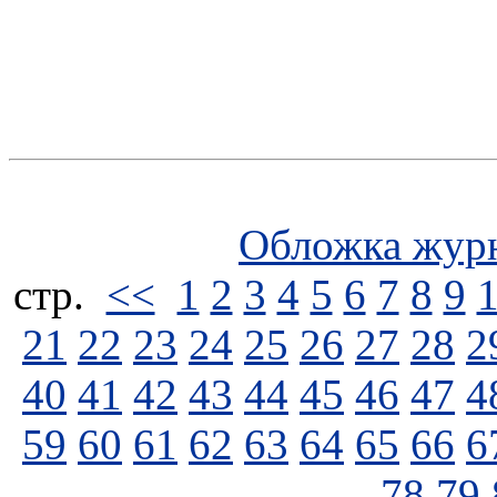
Обложка жур
стp.
<<
1
2
3
4
5
6
7
8
9
21
22
23
24
25
26
27
28
2
40
41
42
43
44
45
46
47
4
59
60
61
62
63
64
65
66
6
78
79