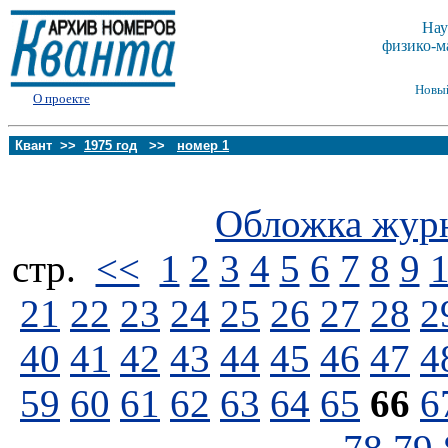
Нау
физико-м
Новы
О проекте
Квант >>
1975 год
>>
номер 1
Обложка жур
стp.
<<
1
2
3
4
5
6
7
8
9
21
22
23
24
25
26
27
28
2
40
41
42
43
44
45
46
47
4
59
60
61
62
63
64
65
66
6