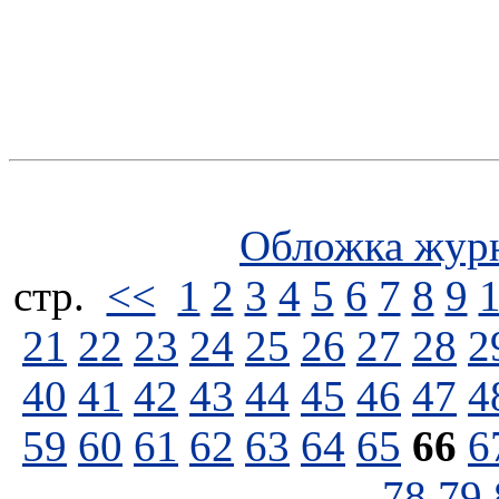
Обложка жур
стp.
<<
1
2
3
4
5
6
7
8
9
21
22
23
24
25
26
27
28
2
40
41
42
43
44
45
46
47
4
59
60
61
62
63
64
65
66
6
78
79