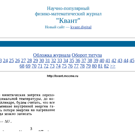
Научно-популярный
физико-математический журнал
"Квант"
Новый сайт —
kvant.digital
Обложка журнала
Оборот титула
3
24
25
26
27
28
29
30
31
32
33
34
35
36
37
38
39
40
41
42
43
44
45
68
69
70
71
72
73
74
75
76
77
78
79
80
81
82
>>