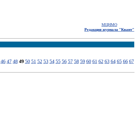
МЦНМО
Редакция журнала "Квант"
46
47
48
49
50
51
52
53
54
55
56
57
58
59
60
61
62
63
64
65
66
67