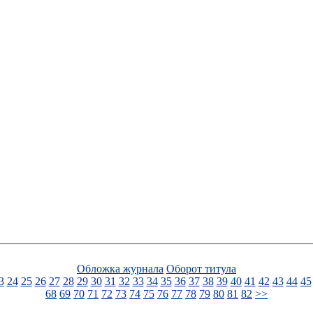
Обложка журнала
Оборот титула
3
24
25
26
27
28
29
30
31
32
33
34
35
36
37
38
39
40
41
42
43
44
45
68
69
70
71
72
73
74
75
76
77
78
79
80
81
82
>>