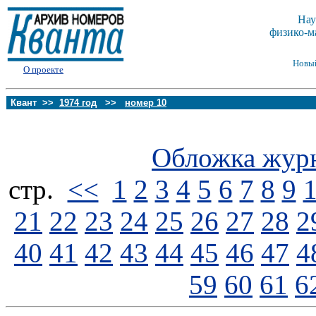
Нау
физико-м
Новы
О проекте
Квант >>
1974 год
>>
номер 10
Обложка жур
стp.
<<
1
2
3
4
5
6
7
8
9
21
22
23
24
25
26
27
28
2
40
41
42
43
44
45
46
47
4
59
60
61
6