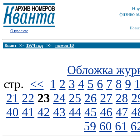
Нау
физико-м
Новы
О проекте
Квант >>
1974 год
>>
номер 10
Обложка жур
стp.
<<
1
2
3
4
5
6
7
8
9
21
22
23
24
25
26
27
28
2
40
41
42
43
44
45
46
47
4
59
60
61
6