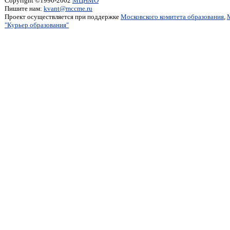
Copyright ©1996-2002
МЦНМО
Пишите нам:
kvant@mccme.ru
Проект осуществляется при поддержке
Московского комитета образования
,
"Курьер образования"