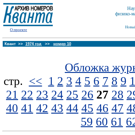
Нау
физико-м
Новы
О проекте
Квант >>
1974 год
>>
номер 10
Обложка жур
стp.
<<
1
2
3
4
5
6
7
8
9
21
22
23
24
25
26
27
28
2
40
41
42
43
44
45
46
47
4
59
60
61
6