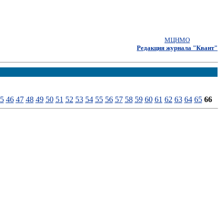
МЦНМО
Редакция журнала "Квант"
5
46
47
48
49
50
51
52
53
54
55
56
57
58
59
60
61
62
63
64
65
66