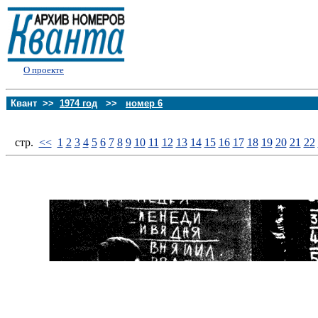
О проекте
Квант >>
1974 год
>>
номер 6
стp.
<<
1
2
3
4
5
6
7
8
9
10
11
12
13
14
15
16
17
18
19
20
21
22