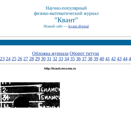
Научно-популярный
физико-математический журнал
"Квант"
Новый сайт —
kvant.digital
Обложка журнала
Оборот титула
23
24
25
26
27
28
29
30
31
32
33
34
35
36
37
38
39
40
41
42
43
44
4