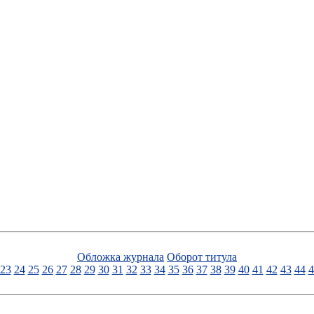
Обложка журнала
Оборот титула
23
24
25
26
27
28
29
30
31
32
33
34
35
36
37
38
39
40
41
42
43
44
4