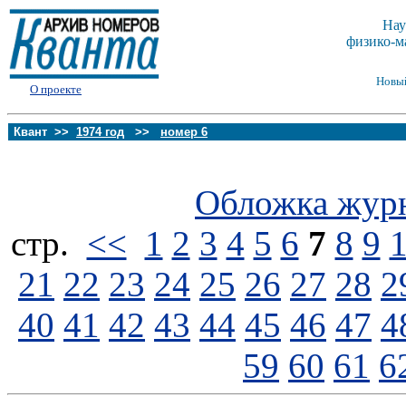
Нау
физико-м
Новы
О проекте
Квант >>
1974 год
>>
номер 6
Обложка жур
стp.
<<
1
2
3
4
5
6
7
8
9
21
22
23
24
25
26
27
28
2
40
41
42
43
44
45
46
47
4
59
60
61
6