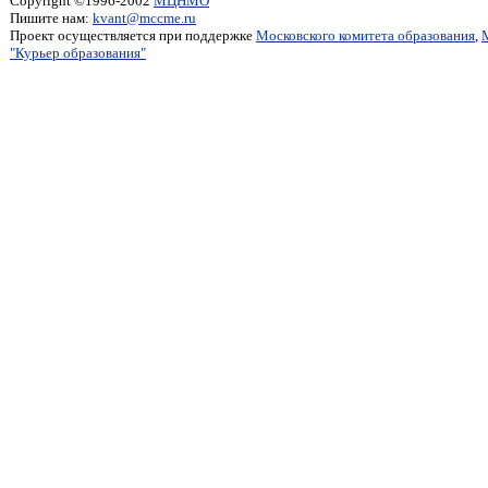
Copyright ©1996-2002
МЦНМО
Пишите нам:
kvant@mccme.ru
Проект осуществляется при поддержке
Московского комитета образования
,
"Курьер образования"