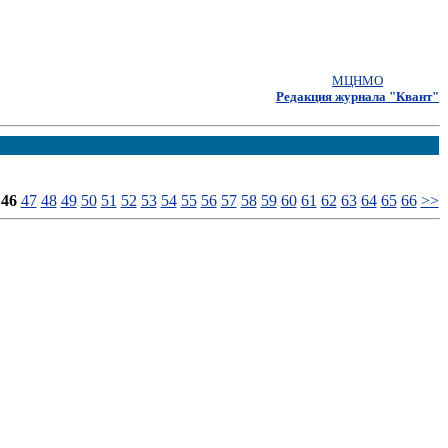
МЦНМО
Редакция журнала "Квант"
46
47
48
49
50
51
52
53
54
55
56
57
58
59
60
61
62
63
64
65
66
>>