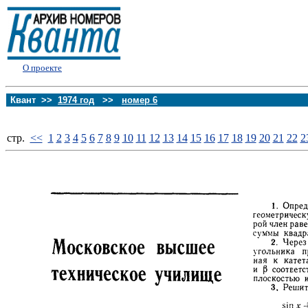
О проекте
Квант >>
1974 год
>>
номер 6
стp.
<<
1
2
3
4
5
6
7
8
9
10
11
12
13
14
15
16
17
18
19
20
21
22
2