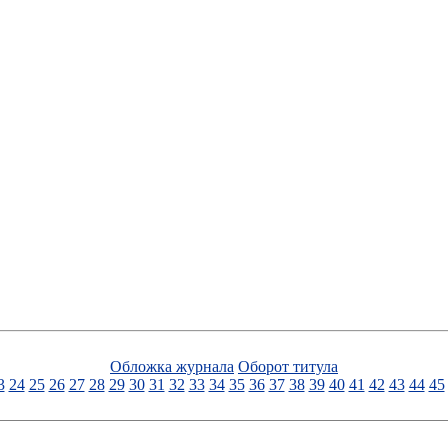
Обложка журнала
Оборот титула
3
24
25
26
27
28
29
30
31
32
33
34
35
36
37
38
39
40
41
42
43
44
45