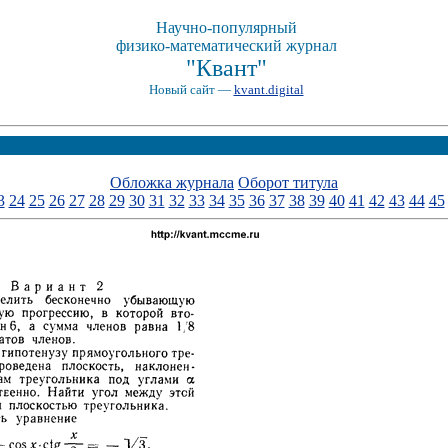
Научно-популярный
физико-математический журнал
"Квант"
Новый сайт —
kvant.digital
Обложка журнала
Оборот титула
3
24
25
26
27
28
29
30
31
32
33
34
35
36
37
38
39
40
41
42
43
44
45