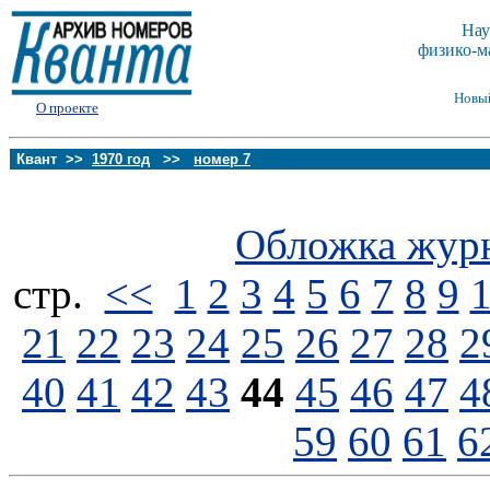
Нау
физико-м
Новы
О проекте
Квант >>
1970 год
>>
номер 7
Обложка жур
стp.
<<
1
2
3
4
5
6
7
8
9
21
22
23
24
25
26
27
28
2
40
41
42
43
44
45
46
47
4
59
60
61
6