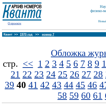
Нау
физико-м
Новы
О проекте
Квант >>
1970 год
>>
номер 7
Обложка жур
стp.
<<
1
2
3
4
5
6
7
8
9
21
22
23
24
25
26
27
28
39
40
41
42
43
44
45
46
4
58
59
60
61