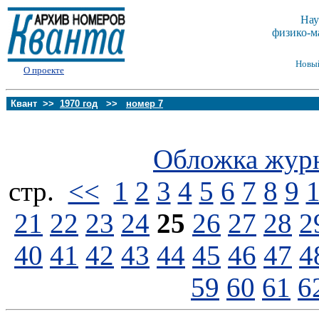
Нау
физико-м
Новы
О проекте
Квант >>
1970 год
>>
номер 7
Обложка жур
стp.
<<
1
2
3
4
5
6
7
8
9
21
22
23
24
25
26
27
28
2
40
41
42
43
44
45
46
47
4
59
60
61
6